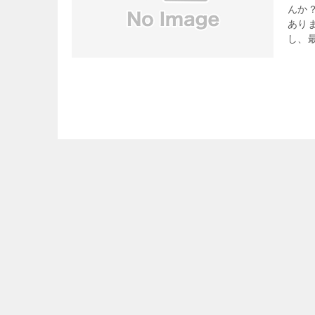
んか
あり
し、最