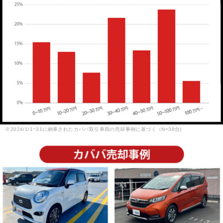
※2024/1/1~31に納車されたカババ取引車両の売却事例に基づく（N=38台)