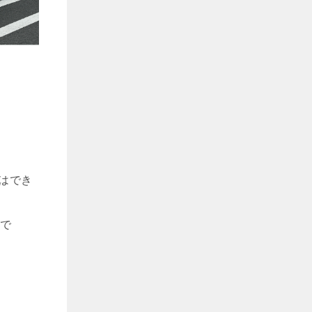
はでき
で