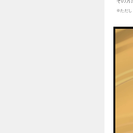
その方
※ただし