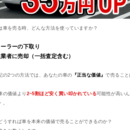
は車を売る時、どんな方法を使っていますか？
ィーラーの下取り
取業者に売却（一括査定含む）
記の2つの方法では、あなたの車の
『正当な価値』
で売ること
。
車の価値より
2~5割ほど安く買い叩かれている
可能性が高いん
・。
どうすれば車を本来の価値で売ることができるのか？