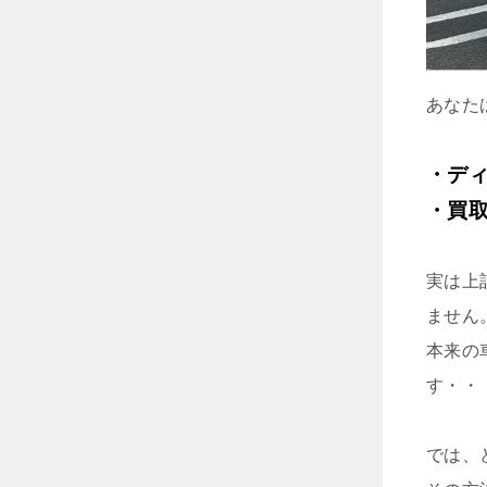
あなた
・デ
・買
実は上
ません
本来の
す・・
では、