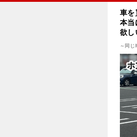
車を
本当
欲し
～同じ