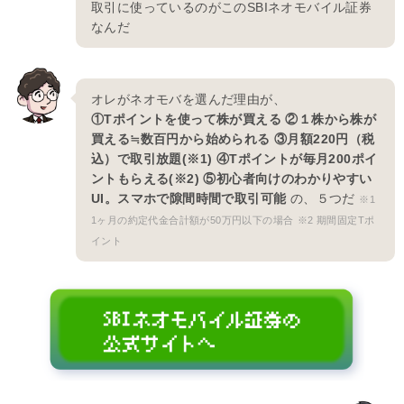
取引に使っているのがこのSBIネオモバイル証券
なんだ
オレがネオモバを選んだ理由が、
①Tポイントを使って株が買える ②１株から株が
買える≒数百円から始められる ③月額220円（税
込）で取引放題(※1) ④Tポイントが毎月200ポイ
ントもらえる(※2) ⑤初心者向けのわかりやすい
UI。スマホで隙間時間で取引可能
の、５つだ
※1
1ヶ月の約定代金合計額が50万円以下の場合
※2 期間固定Tポ
イント