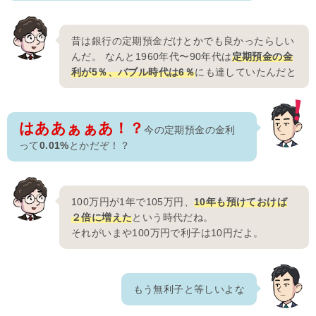
昔は銀行の定期預金だけとかでも良かったらしい
んだ。 なんと1960年代〜90年代は
定期預金の金
利が5％、バブル時代は6％
にも達していたんだと
はああぁぁあ！？
今の定期預金の金利
って
0.01%
とかだぞ！？
100万円が1年で105万円、
10年も預けておけば
２倍に増えた
という時代だね。
それがいまや100万円で利子は10円だよ。
もう無利子と等しいよな