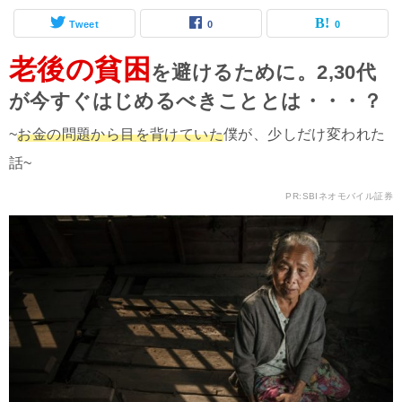
Tweet
0
0
老後の貧困
を避けるために。2,30代
が今すぐはじめるべきこととは・・・？
~
お金の問題から目を背けていた
僕が、少しだけ変われた
話~
PR:SBIネオモバイル証券