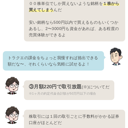
００株単位でしか買えないような銘柄を
１株から
買えてしまう
んだ
安い銘柄なら500円以内で買えるものもいくつか
あるし、2〜3000円も資金があれば、ある程度の
売買体験ができるよ
トラクエの課金をちょっと我慢すれば捻出できる
額だな〜、それくらいなら気軽に試せるよ！
③月額220円で取引放題
(※)についてだ
※1ヶ月の約定代金合計額が50万円以下の場合
株取引には１回の取引ごとに手数料がかかる証券
口座がほとんどだ