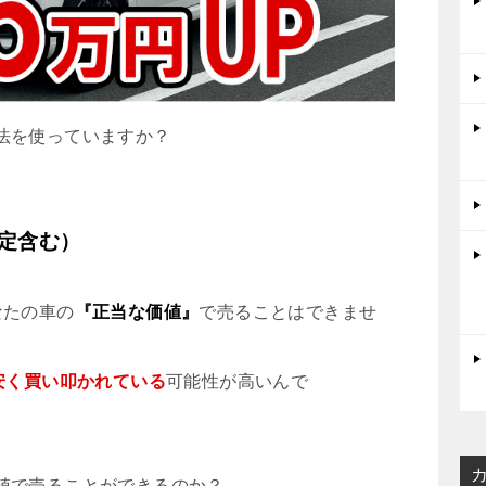
法を使っていますか？
定含む）
なたの車の
『正当な価値』
で売ることはできませ
ど安く買い叩かれている
可能性が高いんで
値で売ることができるのか？